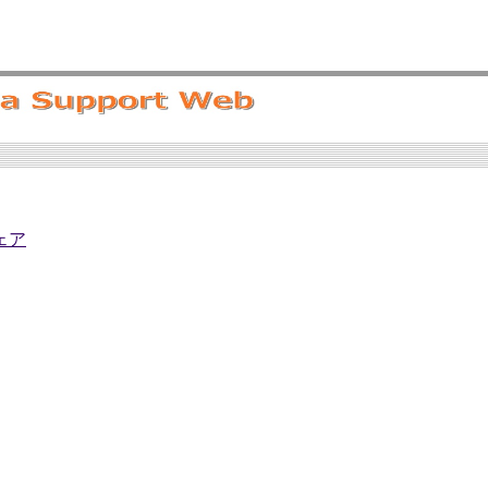
ェア
中
中